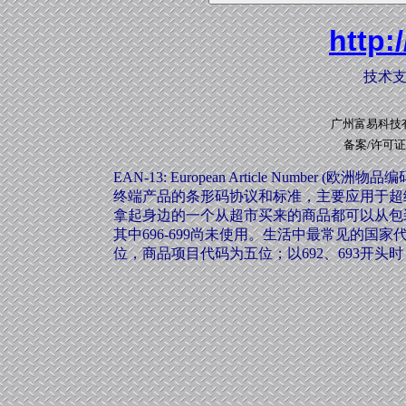
http:
技术支
广州富易科技有限
备案/许可证编
EAN-13: European Article Numbe
终端产品的条形码协议和标准，主要应用于超
拿起身边的一个从超市买来的商品都可以从包装
其中696-699尚未使用。生活中最常见的国家代
位，商品项目代码为五位；以692、693开