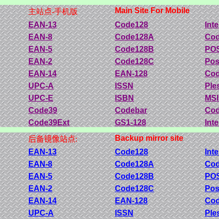
Main Site For Mobile
主站
点
-手机版
EAN-13
Code128
Int
EAN-8
Code128A
Cod
EAN-5
Code128B
PO
EAN-2
Code128C
Pos
EAN-14
EAN-128
Co
UPC-A
ISSN
Ple
UPC-E
ISBN
MSI
Code39
Codebar
Cod
Code39Ext
GS1-128
Inte
Backup mirror site
后备镜像站点:
EAN-13
Code128
Int
EAN-8
Code128A
Cod
EAN-5
Code128B
PO
EAN-2
Code128C
Pos
EAN-14
EAN-128
Co
UPC-A
ISSN
Ple