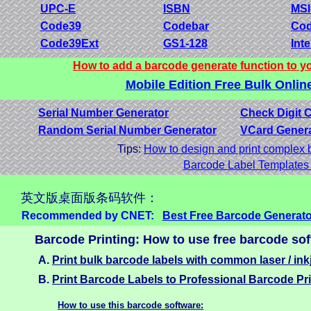
UPC-E
ISBN
MSI
Code39
Codebar
Cod
Code39Ext
GS1-128
Inte
How to add a barcode generate function to y
Mobile Edition Free Bulk Onli
Serial Number Generator
Check Digit C
Random Serial Number Generator
VCard Gener
Tips:
How to design and print complex 
Barcode Label Templates
英文版桌面版条码软件：
Recommended by CNET:
Best Free Barcode Generato
Barcode Printing: How to use free barcode soft
A.
Print bulk barcode labels with common laser / inkje
B.
Print Barcode Labels to Professional Barcode Prin
How to use this barcode software: