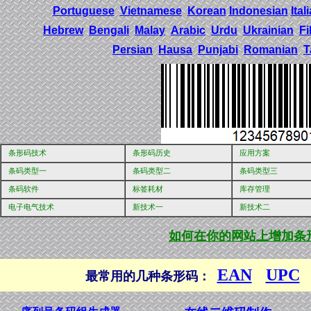
Portuguese
Vietnamese
Korean
Indonesian
Ital
Hebrew
Bengali
Malay
Arabic
Urdu
Ukrainian
Fi
Persian
Hausa
Punjabi
Romanian
T
条形码技术
条形码历史
应用方案
条码类型一
条码类型二
条码类型三
条码软件
标签耗材
库存管理
电子电气技术
新技术一
新技术二
如何在你的网站上增加条
EAN
UPC
最常用的几种条形码：