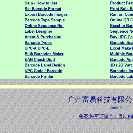
Help - How to Use
Product Fea
Set Barcode Format
Print Bulk 
Export Barcode Images
Run on Com
Barcode Type Sample
Online QR 
Online Sequence No.
Excel to
B
ar
Label Designer
Sequence N
Agent & Purchasing
Buy UPC Co
Barcode Types
Barcode Sc
UPC
-A UPC-E
Excel
M
ake
Bulk
B
arcodes
M
aker
Multiple
B
ar
EAN Check Digit
Barcode
A
p
Barcode
L
abel
D
esign
1D / 2D
V
ar
UPC
C
ode /
B
arcode
Barcodes fo
Barcode
P
rinter
Barcode
L
a
广州富易科技有限公
2005-2023
备案/许可证编号：粤ICP备1