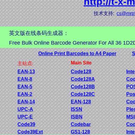
http://t-x-
技术支持:
cs@mrp
英文版在线条码生成器：
Free Bulk Online Barcode Generator For All 36 1D2
Online Print Barcodes to A4 Paper
S
Main Site
主站
点:
EAN-13
Code128
Int
EAN-8
Code128A
Cod
EAN-5
Code128B
PO
EAN-2
Code128C
Pos
EAN-14
EAN-128
Co
UPC-A
ISSN
Ple
UPC-E
ISBN
MSI
Code39
Codebar
Cod
Code39Ext
GS1-128
Inte