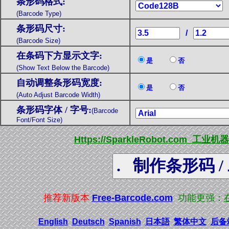
条形码格式:
(Barcode Type)
条形码尺寸:
/
(Barcode Size)
在条码下方显示文字:
是
否
(Show Text Below the Barcode)
自动调整条形码宽度:
是
否
(Auto Adjust Barcode Width)
条形码字体 / 字号:
(Barcode
Font/Font Size)
H
ttps://SparkleRobot.com
工业机器
推荐新版本
Free-Barcode.com
功能更强：
English
Deutsch
Spanish
日本語
繁体中文
后备